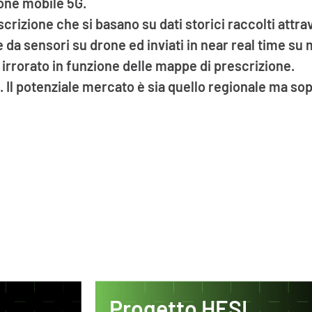
ione mobile 5G.
rizione che si basano su dati storici raccolti attraver
a sensori su drone ed inviati in near real time su 
 irrorato in funzione delle mappe di prescrizione.
ri. Il potenziale mercato è sia quello regionale ma s
Progetto HESI