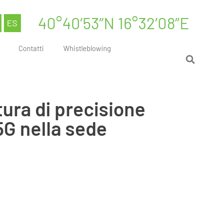
40°40’53”N 16°32’08”E
ES
Contatti
Whistleblowing
tura di precisione
5G nella sede