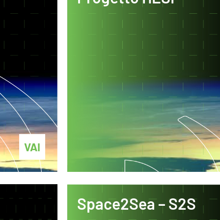
VAI
Space2Sea – S2S