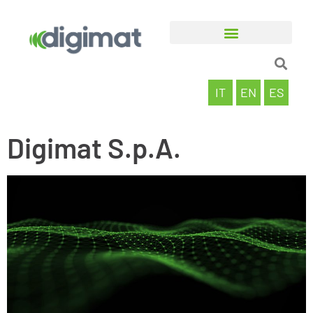
IT
EN
ES
Digimat S.p.A.