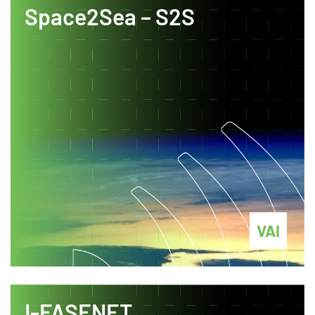
Space2Sea – S2S
VAI
I-FASENET